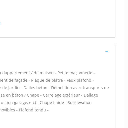
s
n dappartement / de maison - Petite maçonnerie -
nt de façade - Plaque de plâtre - Faux plafond -
 de jardin - Dalles béton - Démolition avec transports de
asse en béton / Chape - Carrelage extérieur - Dallage
uction garage, etc) - Chape fluide - Surélévation
ovibles - Plafond tendu -