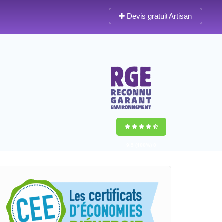
Devis gratuit Artisan
9,5
(100%)
0
votes