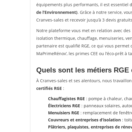
équipements plus performants, il est essentiel 
de l’Environnement)
. Grâce à notre service, vo
Cranves-sales et recevoir jusqu’à 3 devis gratui
Notre plateforme vous met en relation avec des
isolation thermique, chauffage, menuiseries, ven
partenaire est qualifié RGE, ce qui vous permet 
MaPrimeRénov’, les primes CEE ou l’éco-prêt à tau
Quels sont les métiers RGE 
À Cranves-sales et ses alentours, nous travaill
certifiés RGE
:
Chauffagistes RGE
: pompe à chaleur, ch
Électriciens RGE
: panneaux solaires, aut
Menuisiers RGE
: remplacement de fenêtres
Couvreurs et entreprises d’isolation
: toi
Plâtriers, plaquistes, entreprises de réno